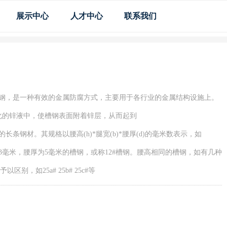
展示中心
人才中心
联系我们
钢，是一种有效的金属防腐方式，主要用于各行业的金属结构设施上。
右融化的锌液中，使槽钢表面附着锌层，从而起到
条钢材。其规格以腰高(h)*腿宽(b)*腰厚(d)的毫米数表示，如
宽为53毫米，腰厚为5毫米的槽钢，或称12#槽钢。腰高相同的槽钢，如有几种
区别，如25a# 25b# 25c#等