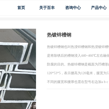
首页
关于百丰
咨询中心
产品中心
热镀锌槽钢
热镀锌槽钢也叫热浸锌槽钢和热浸镀锌槽
是将除锈后的槽钢浸入440~460℃左
防腐的目的。热镀锌槽钢是截面为凹槽形的长
120*53*5，表示腰高为120毫米，腿
不同的腿宽和腰厚也需在型号右边加a b c 予以