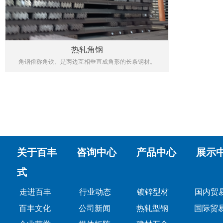
热轧角钢
角钢俗称角铁、是两边互相垂直成角形的长条钢材。
关于百丰 咨询中心 产品中心 展示
式
走进百丰
行业动态
镀锌型材
国内贸
百丰文化
公司新闻
热轧型钢
国际贸